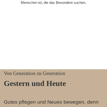
Menschen ist, die das Besondere suchen.
gestern
... und heute
Unsere Filiale Alpenrose in der Tögingerstraße 76 seit Anfang der
80er Jahre
Von Generation zu Generation
Gestern und Heute
Gutes pflegen und Neues bewegen, denn